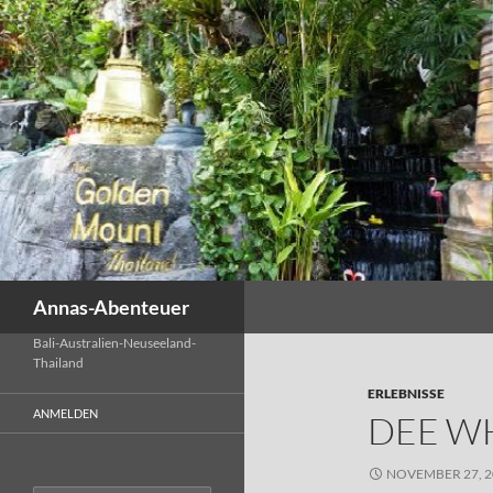
Zum
Inhalt
springen
Suchen
Annas-Abenteuer
Bali-Australien-Neuseeland-
Thailand
ERLEBNISSE
ANMELDEN
DEE W
NOVEMBER 27, 2