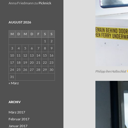
Anna Friedmann
zu
Picknick
AUGUST 2026
M
D
M
D
F
S
S
1
2
3
4
5
6
7
8
9
10
11
12
13
14
15
16
17
18
19
20
21
22
23
24
25
26
27
28
29
30
Philipp ihm Halbschlaf
31
« März
ARCHIV
März 2017
Februar 2017
Januar 2017