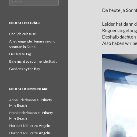
Suchen
nach:
Da heute ja Sonnt
NEUESTE BEITRÄGE
Leider hat dann d
Regnen angefang
Endlich Zuhause
Deshalb dachten w
Anstrengende Heimreise und
Also haben wir b
spontan in Dubai
Der letzte Tag
Eine nicht so spannende Stadt
Gardens by the Bay
NEUESTE KOMMENTARE
Anna Friedmann
zu
Ninety
Mile Beach
Frank Friedmann
zu
Ninety
Mile Beach
Norbert Müller
zu
Angeln
Norbert Müller
zu
Angeln