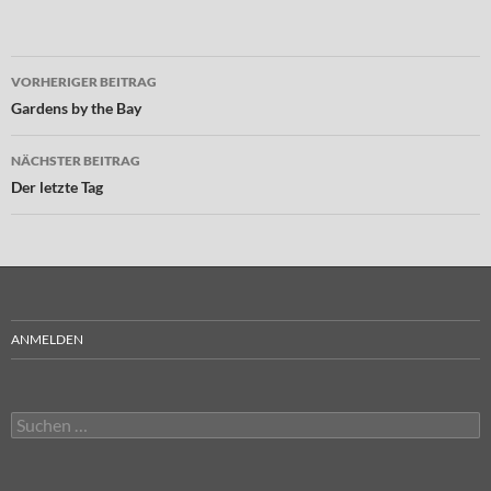
Beitragsnavigation
VORHERIGER BEITRAG
Gardens by the Bay
NÄCHSTER BEITRAG
Der letzte Tag
ANMELDEN
Suchen
nach: