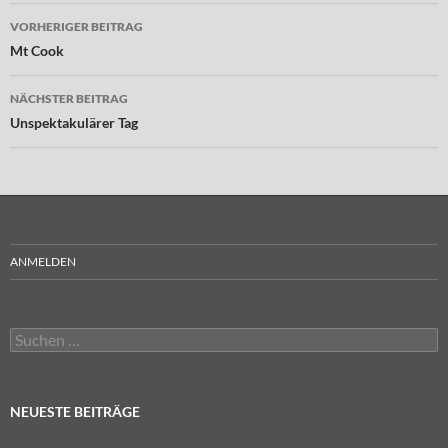
Beitragsnavigation
VORHERIGER BEITRAG
Mt Cook
NÄCHSTER BEITRAG
Unspektakulärer Tag
ANMELDEN
Suchen
nach:
NEUESTE BEITRÄGE